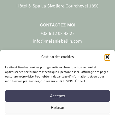
Hôtel & Spa La Sivolière Courchevel 1850
CONTACTEZ-MOI
+33 6 12 08 43 27
info@melaniebellin.com
Gestion des cookies
Le site utilise des cookies pour garantir son bon fonctionnement et
EN
FR
optimiser ses performances techniques, personnaliser l'affichage des pages
ou suivre votre visite. Pour obtenir davantage d'informations et/ou pour
modifier vos préférences, cliquez sur VOIR LES PRÉFÉRENCES.
Accepter
Site réalisé par
Labo Web Création & Mélanie Bellin
Refuser