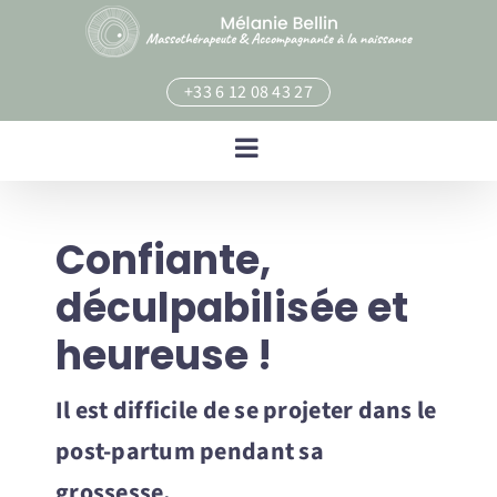
Skip
to
content
+33 6 12 08 43 27
Confiante,
déculpabilisée et
heureuse !
Il est difficile de se projeter dans le
post-partum pendant sa
grossesse.