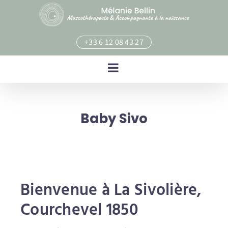
Skip
to
content
+33 6 12 08 43 27
Baby Sivo
Bienvenue à La Sivolière,
Courchevel 1850