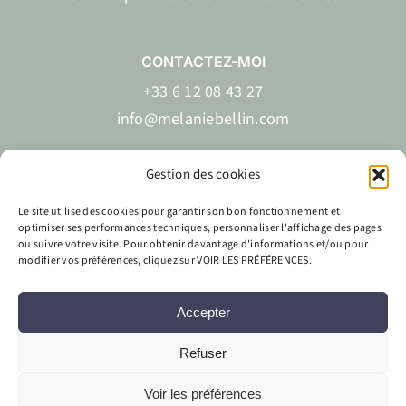
CONTACTEZ-MOI
+33 6 12 08 43 27
info@melaniebellin.com
Gestion des cookies
Le site utilise des cookies pour garantir son bon fonctionnement et
EN
FR
optimiser ses performances techniques, personnaliser l'affichage des pages
ou suivre votre visite. Pour obtenir davantage d'informations et/ou pour
modifier vos préférences, cliquez sur VOIR LES PRÉFÉRENCES.
Accepter
Site réalisé par
Labo Web Création & Mélanie Bellin
Refuser
Voir les préférences