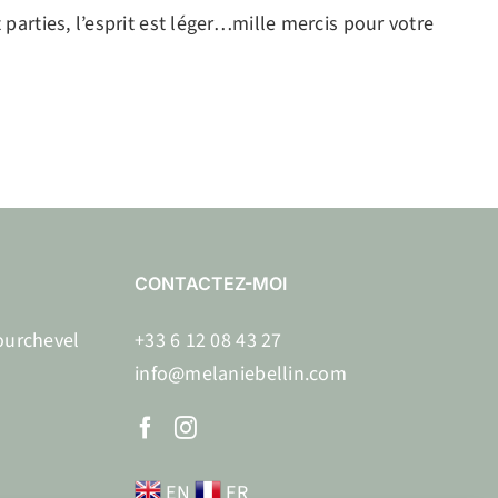
arties, l’esprit est léger…mille mercis pour votre
CONTACTEZ-MOI
ourchevel
+33 6 12 08 43 27
info@melaniebellin.com
EN
FR