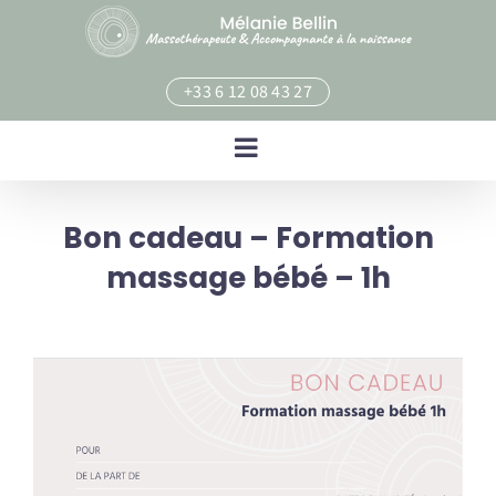
Skip
to
content
+33 6 12 08 43 27
Bon cadeau – Formation
massage bébé – 1h