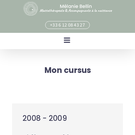
Skip
to
content
+33 6 12 08 43 27
Mon cursus
2008 - 2009