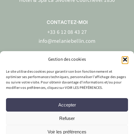
Hôtel & Spa La Sivolière Courchevel 1850
CONTACTEZ-MOI
+33 6 12 08 43 27
info@melaniebellin.com
Gestion des cookies
Le site utilise des cookies pour garantir son bon fonctionnement et
EN
FR
optimiser ses performances techniques, personnaliser l'affichage des pages
ou suivre votre visite. Pour obtenir davantage d'informations et/ou pour
modifier vos préférences, cliquez sur VOIR LES PRÉFÉRENCES.
Accepter
Site réalisé par
Labo Web Création & Mélanie Bellin
Refuser
Voir les préférences