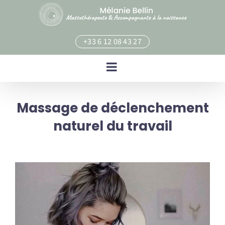
Skip
to
content
+33 6 12 08 43 27
Massage de déclenchement
naturel du travail
View
Larger
Image