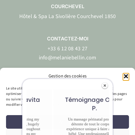
COURCHEVEL
Hôtel & Spa La Sivolière Courchevel 1850
CONTACTEZ-MOI
+33 6 12 08 43 27
info@melaniebellin.com
Gestion des cookies
Le site utilise des cookies pour garantir son bon fonctionnement et
EN
FR
optimiser ses performances techniques, personnaliser l'affichage des pages
vita
Témoignage OLIVIA
Témo
ou suivre votre visite. Pour obtenir davantage d'informations et/ou pour
modifier vos préférences, cliquez sur VOIR LES PRÉFÉRENCES.
P.
uring my
Un massage périnatal profond de
Accepter
, hugely
détente de tout le corps. Une
chaleu
Site réalisé par
Labo Web Création & Mélanie Bellin
roughout
expérience unique à faire avec son
préc
ons my
bébé. Une professionnelle d'une
disponibi