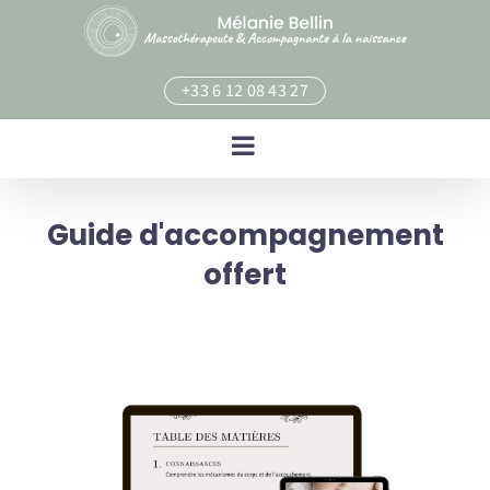
Skip
to
content
+33 6 12 08 43 27
Guide d'accompagnement
offert