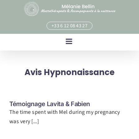
Skip
to
content
+33 6 12 08 43 27
Avis Hypnonaissance
Témoignage Lavita & Fabien
The time spent with Mel during my pregnancy
was very [...]