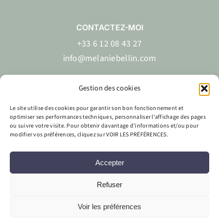
CONTACTEZ-MOI
+33 6 12 08 43 27
info@melaniebellin.com
Gestion des cookies
Le site utilise des cookies pour garantir son bon fonctionnement et
EN
FR
optimiser ses performances techniques, personnaliser l'affichage des pages
ou suivre votre visite. Pour obtenir davantage d'informations et/ou pour
modifier vos préférences, cliquez sur VOIR LES PRÉFÉRENCES.
Accepter
Site réalisé par
Labo Web Création & Mélanie Bellin
Refuser
Voir les préférences